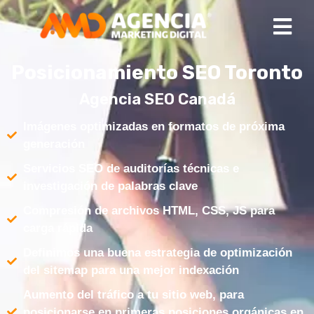
Posicionamiento SEO Toronto
Agencia SEO Canadá
Imágenes optimizadas en formatos de próxima
generación
Servicios SEO de auditorías técnicas e
investigación de palabras clave
Compresión de archivos HTML, CSS, JS para
carga rápida
Definimos una buena estrategia de optimización
del sitemap para una mejor indexación
Aumento del tráfico a tu sitio web, para
posicionarse en primeras posiciones orgánicas en