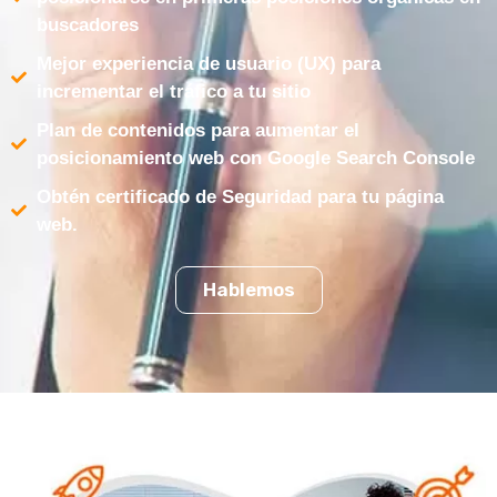
buscadores
Mejor experiencia de usuario (UX) para
incrementar el tráfico a tu sitio
Plan de contenidos para aumentar el
posicionamiento web con Google Search Console
Obtén certificado de Seguridad para tu página
web.
Hablemos